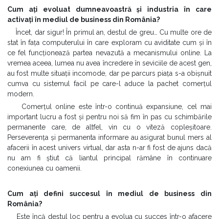
Cum ați evoluat dumneavoastră și industria în care
activați în mediul de business din România?
Încet, dar sigur! În primul an, destul de greu… Cu multe ore de
stat în fața computerului în care exploram cu aviditate cum și în
ce fel funcționează partea nevazută a mecanismului online. La
vremea aceea, lumea nu avea încredere în seviciile de acest gen,
au fost multe situații incomode, dar pe parcurs piața s-a obișnuit
cumva cu sistemul facil pe care-l aduce la pachet comerțul
modern.
Comerțul online este într-o continuă expansiune, cel mai
important lucru a fost și pentru noi să fim în pas cu schimbările
permanente care, de altfel, vin cu o viteză copleșitoare.
Perseverența și permanenta informare au asigurat bunul mers al
afacerii în acest univers virtual, dar asta n-ar fi fost de ajuns dacă
nu am fi știut că liantul principal rămâne în continuare
conexiunea cu oamenii.
Cum ați defini succesul în mediul de business din
România?
Este încă destul loc pentru a evolua cu succes într-o afacere