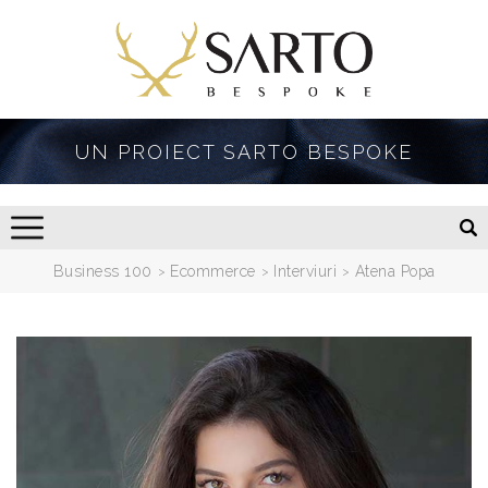
UN PROIECT SARTO BESPOKE
Business 100
Ecommerce
Interviuri
Atena Popa