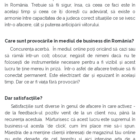
în România. Trebuie să fii sigur, însa, că ceea ce faci este în
același timp și ceea ce îți dorești cu adevărat, să existe o
armonie între capacitatea de a judeca corect situațiile ce se ivesc
într-o afacere, cât și puterea anticipării viitorului.
Care sunt provocările în mediul de business din România?
Concurența acerbă. În mediul online poți oricând să cazi sau
să rămâi într-un colț obscur, negăsit de nimeni dacă nu te
folosești de instrumentele necesare pentru a fi vizibil și acest
lucru te ține mereu în priză. Într-o asfel de afacere trebuie să fii
conectat permanent. Este electrizant dar și epuizant în același
timp. Dar ce ar fi viața fără provocări?
Dar satisfacțiile?
Satisfacțiile sunt diverse în genul de afacere în care activez -
de la feedback-ul pozitiv venit de la un client nou, până la
recurența acestuia. Mărturisesc că acest lucru este supremul în
business-ul acesta ‘de click’, cum îmi place mie să-i spun.
Măestria de a menține clienții interesați de magazinul tău online
nu este departe de cel terestru și aici intervine arta de a