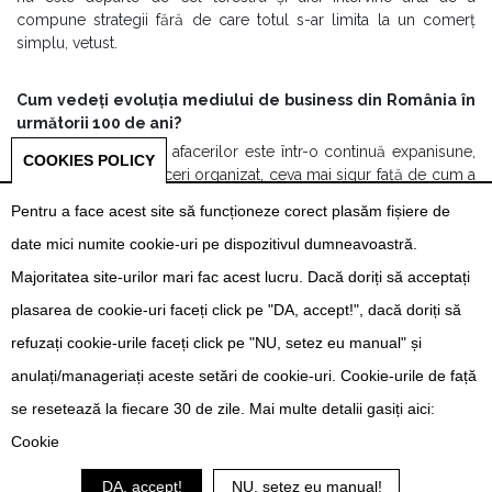
compune strategii fără de care totul s-ar limita la un comerț
simplu, vetust.
Cum vedeți evoluția mediului de business din România în
următorii 100 de ani?
Cum digitalizarea afacerilor este într-o continuă expanisune,
COOKIES POLICY
văd un mediu de afaceri organizat, ceva mai sigur față de cum a
fost până acum. Roboții vor înlocui eficient forța de muncă
Pentru a face acest site să funcționeze corect plasăm fișiere de
umană accelerând direcțiile tuturor business-urilor. Important
date mici numite cookie-uri pe dispozitivul dumneavoastră.
este să reușim să ne adaptăm la ceea ce ne așteaptă.
Majoritatea site-urilor mari fac acest lucru. Dacă doriți să acceptați
plasarea de cookie-uri faceți click pe "DA, accept!", dacă doriți să
refuzați cookie-urile faceți click pe "NU, setez eu manual" și
© SARTO.RO - TOATE DREPTURILE REZERVATE -
TERMENI ȘI CONDIȚII
-
anulați/manageriați aceste setări de cookie-uri. Cookie-urile de față
CONTACT
business100@sarto.ro
se resetează la fiecare 30 de zile. Mai multe detalii gasiți aici:
Cookie
DA, accept!
NU, setez eu manual!