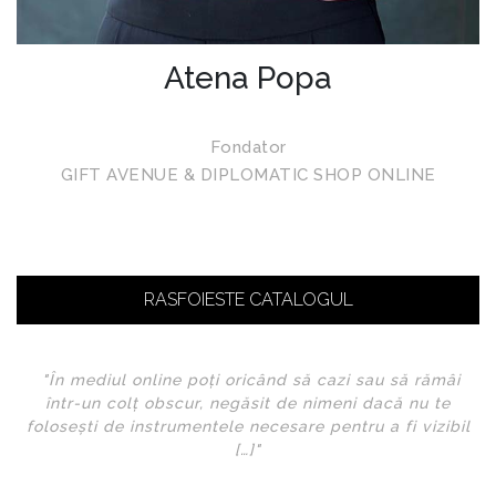
Atena Popa
Fondator
GIFT AVENUE & DIPLOMATIC SHOP ONLINE
RASFOIESTE CATALOGUL
"În mediul online poți oricând să cazi sau să rămâi
într-un colț obscur, negăsit de nimeni dacă nu te
folosești de instrumentele necesare pentru a fi vizibil
[…]"