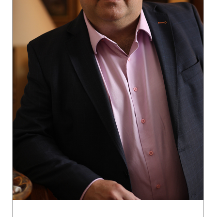
“[...] dacă munca noastră ar fi vreodată înlocuită
de roboți, acest lucru ar putea fi îndeplinit numai printr-o
evoluție spectaculoasă a IT-ului.”