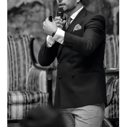
“[...] globalizarea se va accentua în viitor în întreaga lume,
iar România va resimți și ea efectele unei lumi «ca un
întreg».”